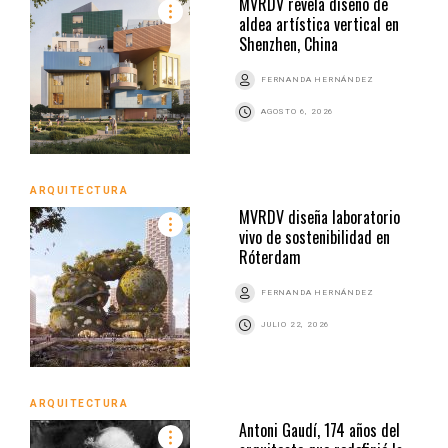
MVRDV revela diseño de
aldea artística vertical en
Shenzhen, China
FERNANDA HERNÁNDEZ
AGOSTO 6, 2026
ARQUITECTURA
MVRDV diseña laboratorio
vivo de sostenibilidad en
Róterdam
FERNANDA HERNÁNDEZ
JULIO 22, 2026
ARQUITECTURA
Antoni Gaudí, 174 años del