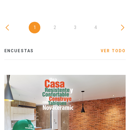
1
2
3
4
ENCUESTAS
VER TODO