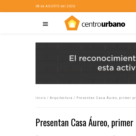
08 de AGOSTO del 2026
Casa
iudad…con Horacio
Inicio
/
Arquitectura
/
Presentan Casa Áureo, primer pr
da
opía de la ciudad
Presentan Casa Áureo, primer 
no
Mujeres
eres de la Casa