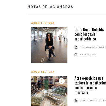
NOTAS RELACIONADAS
ARQUITECTURA
Odile Decq: Rebeldía
como lenguaje
arquitectónico
FERNANDA HERNÁNDE
JULIO 20, 2026
ARQUITECTURA
Abre exposición que
explora la arquitectu
contemporánea
mexicana
REDACCIÓN CENTRO UR