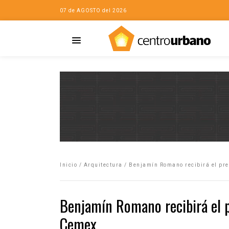
07 de AGOSTO del 2026
Casa
iudad…con Horacio
Inicio
/
Arquitectura
/
Benjamín Romano recibirá el pr
da
opía de la ciudad
Benjamín Romano recibirá el 
no
Cemex
Mujeres
eres de la Casa