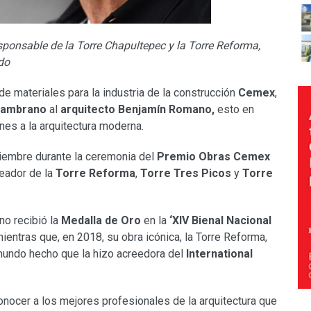
sponsable de la Torre Chapultepec y la Torre Reforma,
do
e materiales para la industria de la construcción
Cemex
,
Zambrano
al
arquitecto Benjamín Romano,
esto en
nes a la arquitectura moderna.
viembre durante la ceremonia del
Premio Obras Cemex
reador de la
Torre Reforma
,
Torre Tres Picos
y
Torre
no recibió la
Medalla de Oro
en la
‘XIV Bienal Nacional
mientras que, en 2018, su obra icónica, la Torre Reforma,
mundo hecho que la hizo acreedora del
International
nocer a los mejores profesionales de la arquitectura que