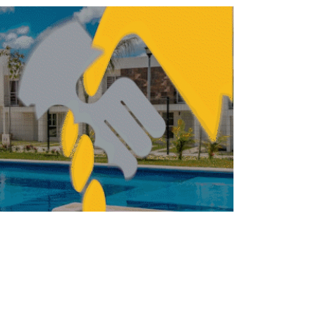
ITECTURA
ARQUITECTURA
La Tour Triangle de
Herzog & de Meuron
entra en su etapa final
FERNANDA HERNÁNDEZ
JUNIO 10, 2026
ITECTURA
ARQUITECTURA
‘Do Architecture’: el
tema de la Bienal de
Venecia 2027
REDACCIÓN CENTRO URBANO
MAYO 19, 2026