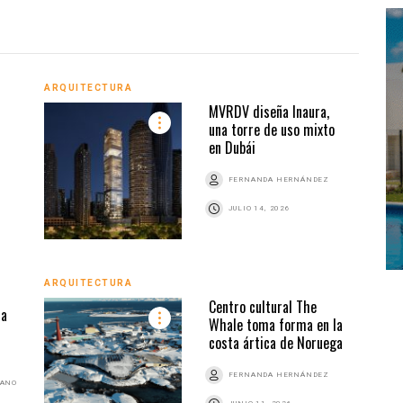
ARQUITECTURA
ARQU
MVRDV diseña Inaura,
una torre de uso mixto
en Dubái
Z
FERNANDA HERNÁNDEZ
JULIO 14, 2026
ARQU
ARQUITECTURA
Centro cultural The
ra
Whale toma forma en la
costa ártica de Noruega
FERNANDA HERNÁNDEZ
BANO