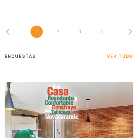
1
2
3
4
ENCUESTAS
VER TODO