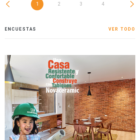
1
2
3
4
ENCUESTAS
VER TODO