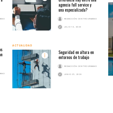
agencia full service y
una especializada?
BANO
REDACCIÓN CENTRO URBANO
JULIO 13, 2026
ACTUALIDAD
os
ACTU
Seguridad en altura en
an
entornos de trabajo
REDACCIÓN CENTRO URBANO
BANO
JUNIO 25, 2026