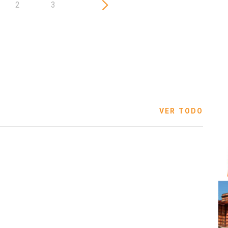
2
3
VER TODO