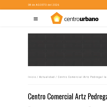
08 de AGOSTO del 2026
Casa
iudad…con Horacio
Inicio
/
Actualidad
/
Centro Comercial Artz Pedregal la
da
opía de la ciudad
Centro Comercial Artz Pedrega
no
Mujeres
eres de la Casa