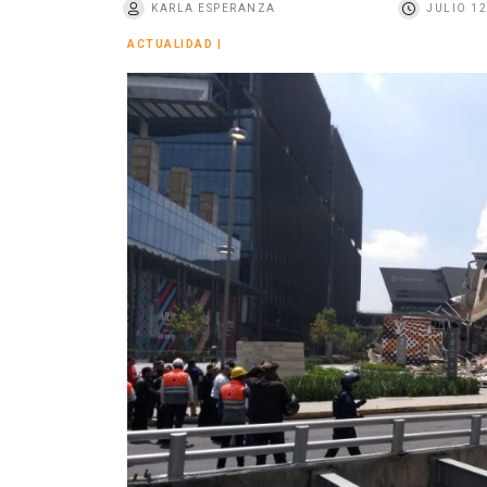
KARLA ESPERANZA
JULIO 12
o
ACTUALIDAD
|