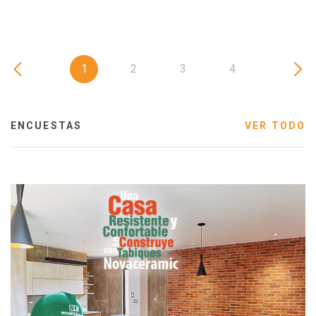
1
2
3
4
ENCUESTAS
VER TODO