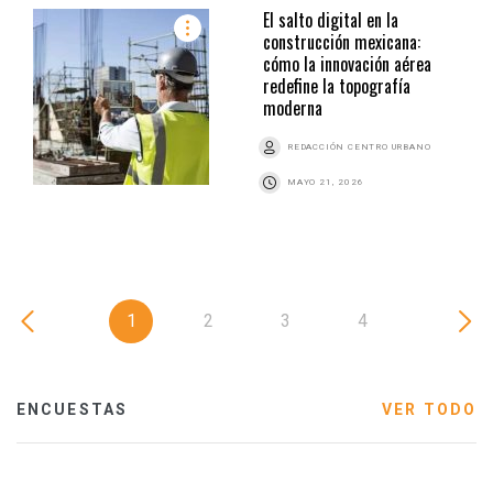
El salto digital en la
construcción mexicana:
cómo la innovación aérea
redefine la topografía
moderna
REDACCIÓN CENTRO URBANO
MAYO 21, 2026
1
2
3
4
ENCUESTAS
VER TODO