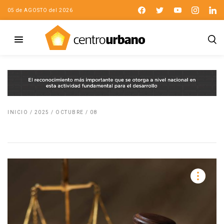
05 de AGOSTO del 2026
INICIO
/
2025
/
OCTUBRE
/
08