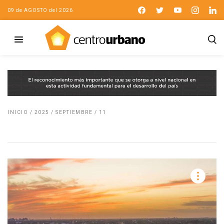
09 de AGOSTO del 2026
INICIO
/
2025
/
SEPTIEMBRE
/
11