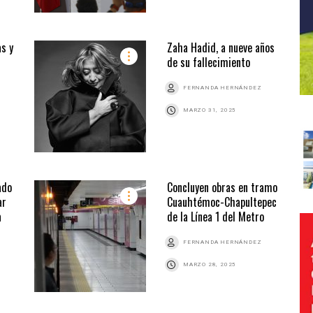
as y
Zaha Hadid, a nueve años
de su fallecimiento
FERNANDA HERNÁNDEZ
MARZO 31, 2025
ado
Concluyen obras en tramo
ar
Cuauhtémoc-Chapultepec
a
de la Línea 1 del Metro
FERNANDA HERNÁNDEZ
MARZO 28, 2025