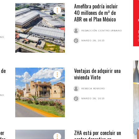
Amefibra podría incluir
40 millones de m² de
ABR en el Plan México
REDACCIÓN CENTRO URBANO
ANO
MARZO 28, 2025
 de
Ventajas de adquirir una
vivienda Vinte
REBECA ROMERO
ANO
MARZO 28, 2025
ner
ZHA está por concluir un