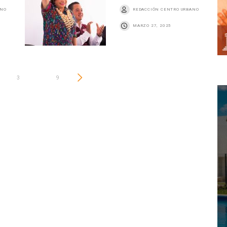
ANO
REDACCIÓN CENTRO URBANO
MARZO 27, 2025
3
…
9