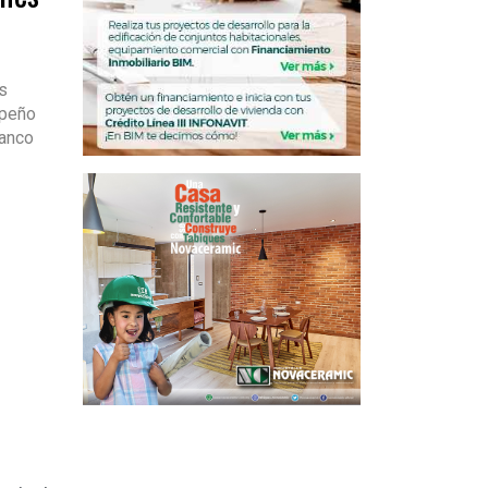
s
mpeño
banco