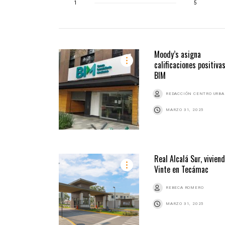
1
5
Moody’s asigna
calificaciones positiva
BIM
REDACCIÓN CENTRO URB
MARZO 31, 2025
Real Alcalá Sur, vivien
Vinte en Tecámac
REBECA ROMERO
MARZO 31, 2025