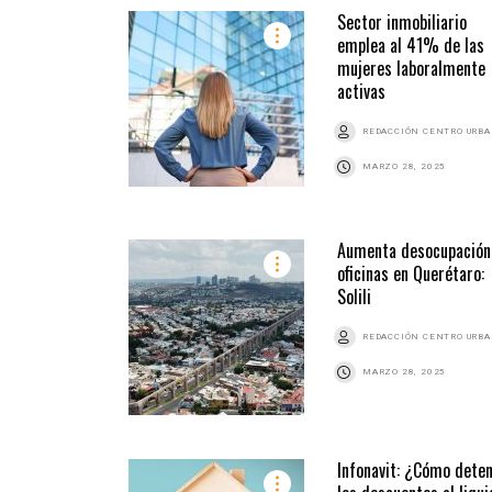
Sector inmobiliario
emplea al 41% de las
mujeres laboralmente
activas
REDACCIÓN CENTRO URB
MARZO 28, 2025
Aumenta desocupación
oficinas en Querétaro:
Solili
REDACCIÓN CENTRO URB
MARZO 28, 2025
Infonavit: ¿Cómo dete