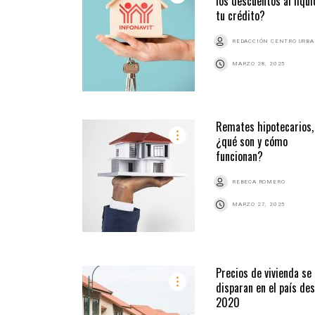
los descuentos al liqui
tu crédito?
REDACCIÓN CENTRO URB
MARZO 28, 2025
Remates hipotecarios,
¿qué son y cómo
funcionan?
REBECA ROMERO
MARZO 27, 2025
Precios de vivienda se
disparan en el país de
2020