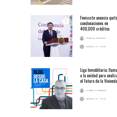
Fovissste anuncia quit
condonaciones en
400,000 créditos
REBECA ROMERO
MARZO 31, 2025
Liga Inmobiliaria; llam
a la unidad para analiz
el Futuro de la Viviend
HORACIO URBANO
MARZO 31, 2025