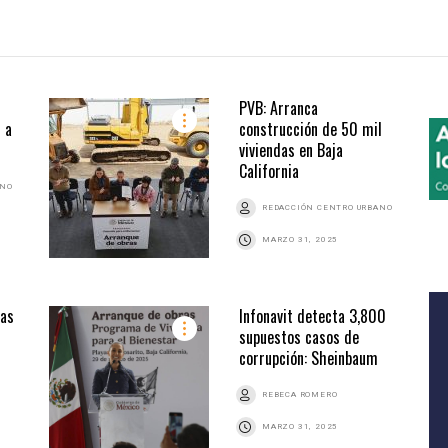
PVB: Arranca
s a
construcción de 50 mil
viviendas en Baja
California
ANO
REDACCIÓN CENTRO URBANO
MARZO 31, 2025
das
Infonavit detecta 3,800
supuestos casos de
corrupción: Sheinbaum
REBECA ROMERO
MARZO 31, 2025