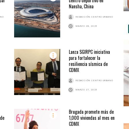
dar
centro deportivo en
Nansha, China
ANO
REDACCIÓN CENTRO URBANO
MARZO 28, 2025
Lanza SGIRPC iniciativa
para fortalecer la
resiliencia sísmica de
CDMX
REDACCIÓN CENTRO URBANO
MARZO 27, 2025
Brugada promete más de
sde
1,000 viviendas al mes en
CDMX