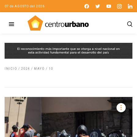
07 de AGOSTO del 2026
INICIO
/
2024
/
MAYO
/
10