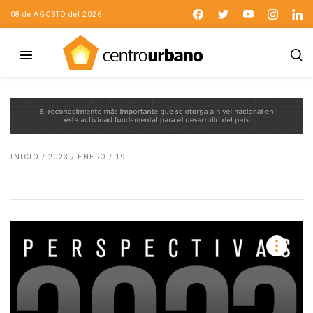
08 de AGOSTO del 2026
INICIO
/
2023
/
ENERO
/
19