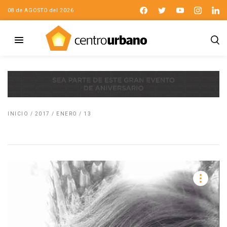
08 de AGOSTO del 2026
INICIO
/
2017
/
ENERO
/
13