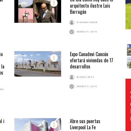
arquitecto ilustre Luis
Barragán
DINORAH NAVA
MARZO 9, 2016
io
Expo Canadevi Cancún
ofertará viviendas de 17
 la
desarrollos
os
BLOGCU 2022
MARZO 9, 2016
ANO
l i
Abre sus puertas
Liverpool La Fe