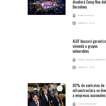
diseñará Camp Nou del
Barcelona
AURA FUENTES
MARZO 9, 2016
ALDF buscará garantiz
vivienda a grupos
vulnerables
MARIO VÁZQUEZ BARRIOS
MARZO 9, 2016
80% de contratos de
infraestructura se die
a empresas nacionales
DIEGO RODRÍGUEZ