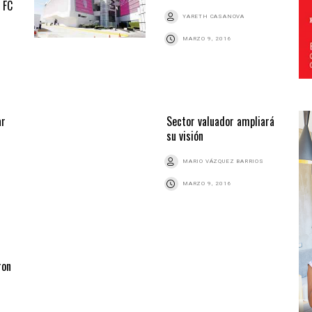
 FC
YARETH CASANOVA
MARZO 9, 2016
ar
Sector valuador ampliará
su visión
MARIO VÁZQUEZ BARRIOS
MARZO 9, 2016
ron