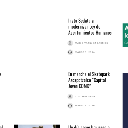
Insta Sedatu a
modernizar Ley de
Asentamientos Humanos
MARIO VÁZQUEZ BARRIOS
MARZO 9, 2016
a
En marcha el Skatepark
Azcapotzalco “Capital
Joven CDMX”
DINORAH NAVA
MARZO 9, 2016
al
Un día como hoy nace el