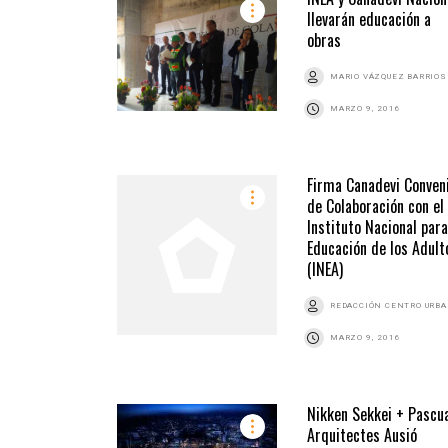
llevarán educación a
obras
MARIO VÁZQUEZ BARRIOS
MARZO 9, 2016
Firma Canadevi Conven
de Colaboración con el
Instituto Nacional para
Educación de los Adult
(INEA)
REDACCIÓN CENTRO URB
MARZO 9, 2016
Nikken Sekkei + Pascua
Arquitectes Ausió