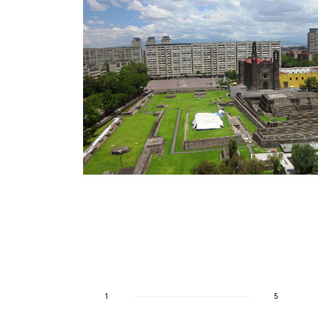
obras
 el país no
ia
1
5