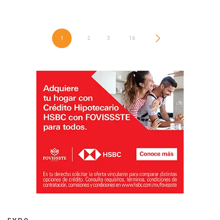
1
2
3
…
16