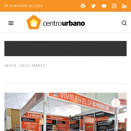
08 de AGOSTO del 2026
INICIO
/
2016
/
MARZO