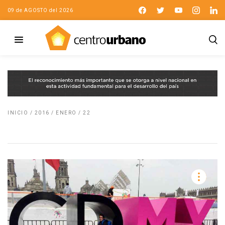
09 de AGOSTO del 2026
INICIO
/
2016
/
ENERO
/
22