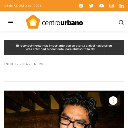
06 de AGOSTO del 2026
INICIO
/
2016
/
ENERO