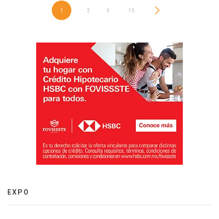
1
2
3
…
15
EXPO