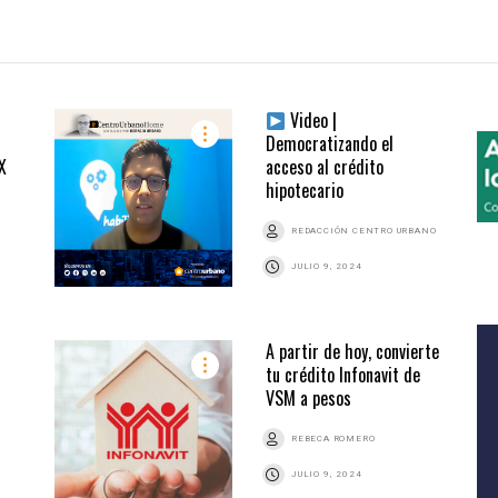
Video |
Democratizando el
X
acceso al crédito
hipotecario
REDACCIÓN CENTRO URBANO
JULIO 9, 2024
A partir de hoy, convierte
tu crédito Infonavit de
VSM a pesos
REBECA ROMERO
JULIO 9, 2024