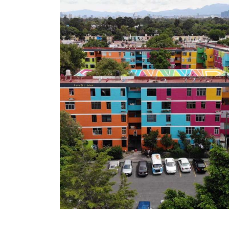
nterés
os
tasa de