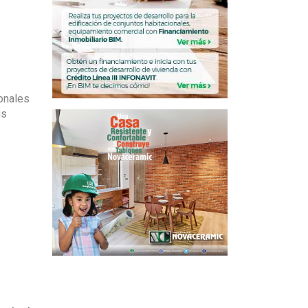
ionales
us