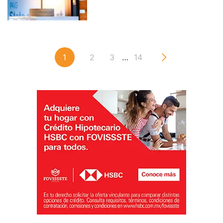
1
2
3
…
14