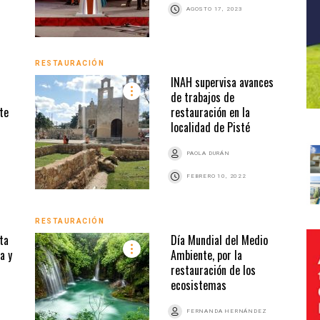
AGOSTO 17, 2023
RESTAURACIÓN
INAH supervisa avances
de trabajos de
te
restauración en la
localidad de Pisté
PAOLA DURÁN
FEBRERO 10, 2022
RESTAURACIÓN
ta
Día Mundial del Medio
a y
Ambiente, por la
restauración de los
ecosistemas
FERNANDA HERNÁNDEZ