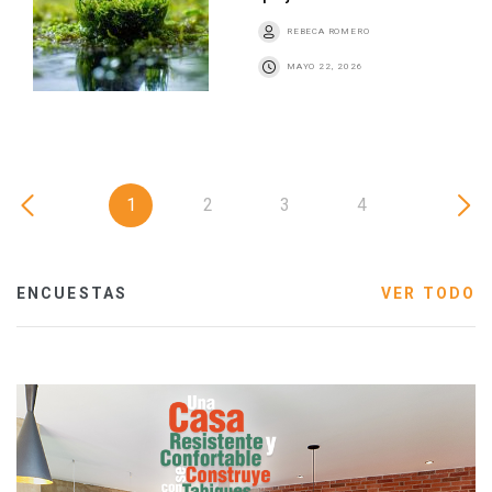
REBECA ROMERO
MAYO 22, 2026
1
2
3
4
ENCUESTAS
VER TODO