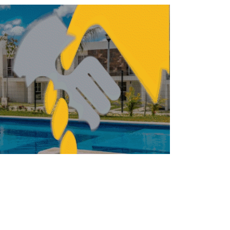
ENDA
VIVIENDA
Jalisco alista ley para
garantizar vivienda
social en los 125
municipios
REDACCIÓN CENTRO URBANO
ABRIL 24, 2026
ENDA
VIVIENDA
Infonavit: ¿cómo puedo