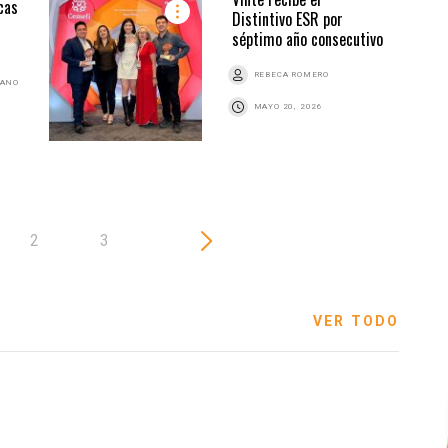
cas
Distintivo ESR por
séptimo año consecutivo
REBECA ROMERO
BANO
MAYO 20, 2026
2
3
VER TODO