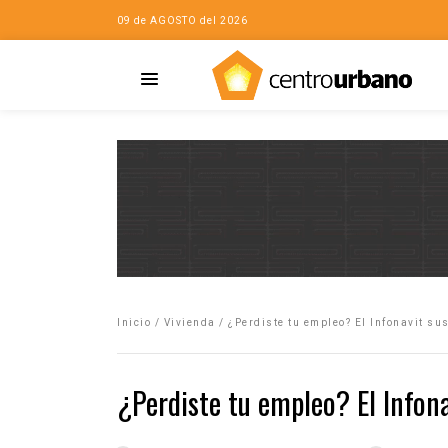
09 de AGOSTO del 2026
Casa
iudad…con Horacio
Inicio
/
Vivienda
/
¿Perdiste tu empleo? El Infonavit sus
da
opía de la ciudad
¿Perdiste tu empleo? El Infona
no
Mujeres
eres de la Casa