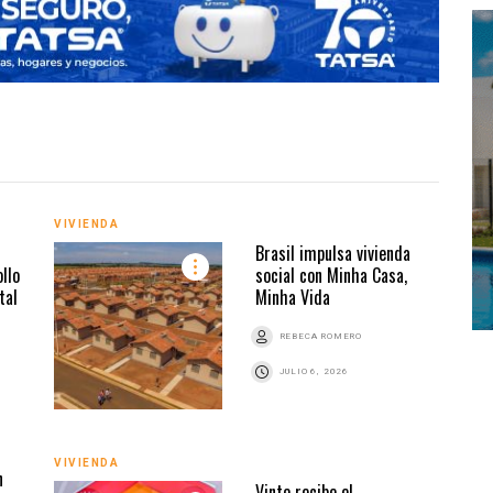
VIVIENDA
VIVI
Brasil impulsa vivienda
llo
social con Minha Casa,
tal
Minha Vida
REBECA ROMERO
JULIO 6, 2026
VIVIENDA
VIVI
n
Vinte recibe el