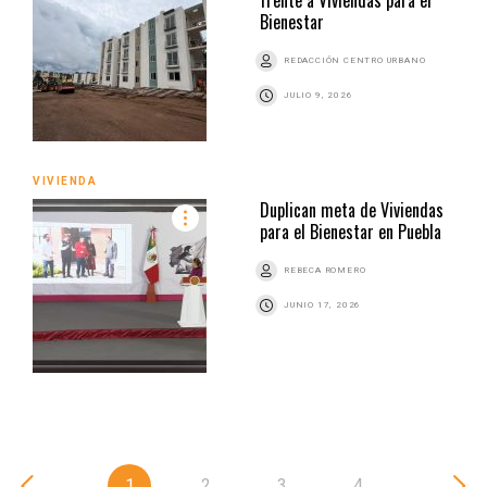
frente a Viviendas para el
Bienestar
REDACCIÓN CENTRO URBANO
JULIO 9, 2026
VIVIENDA
Duplican meta de Viviendas
para el Bienestar en Puebla
REBECA ROMERO
JUNIO 17, 2026
1
2
3
4