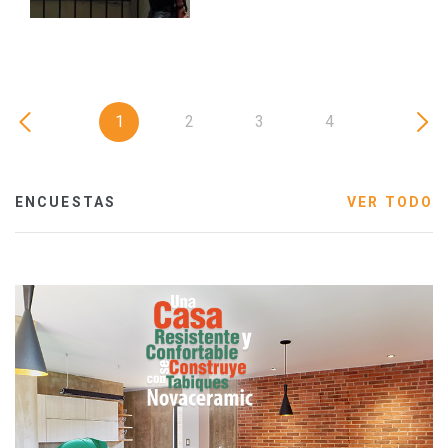
1
2
3
4
ENCUESTAS
VER TODO