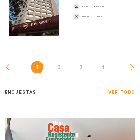
REBECA ROMERO
JUNIO 16, 2026
1
2
3
4
ENCUESTAS
VER TODO