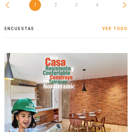
1
2
3
4
ENCUESTAS
VER TODO