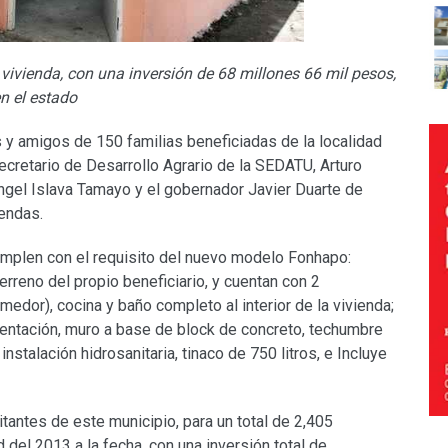
vivienda, con una inversión de 68 millones 66 mil pesos,
n el estado
 y amigos de 150 familias beneficiadas de la localidad
ecretario de Desarrollo Agrario de la SEDATU, Arturo
Ángel Islava Tamayo y el gobernador Javier Duarte de
endas.
umplen con el requisito del nuevo modelo Fonhapo:
rreno del propio beneficiario, y cuentan con 2
edor), cocina y baño completo al interior de la vivienda;
mentación, muro a base de block de concreto, techumbre
instalación hidrosanitaria, tinaco de 750 litros, e Incluye
antes de este municipio, para un total de 2,405
 del 2013 a la fecha, con una inversión total de