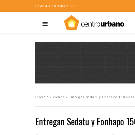
07 de AGOSTO del 2026
Casa
iudad…con Horacio
Inicio
/
Vivienda
/
Entregan Sedatu y Fonhapo 150 casa
da
opía de la ciudad
Entregan Sedatu y Fonhapo 15
no
Mujeres
eres de la Casa