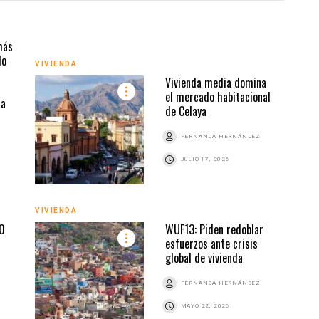
VIVI
más
do
VIVIENDA
Vivienda media domina
el mercado habitacional
na
de Celaya
FERNANDA HERNÁNDEZ
JULIO 17, 2026
VIVI
VIVIENDA
0
WUF13: Piden redoblar
esfuerzos ante crisis
global de vivienda
Z
FERNANDA HERNÁNDEZ
MAYO 22, 2026