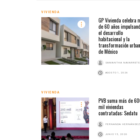
VIVIENDA
GP Vivienda celebra 
de 60 años impulsan
el desarrollo
habitacional y la
transformación urba
de México
SAMANTHA NAVARRETE
AGOSTO 1, 2026
VIVIENDA
PVB suma más de 60
mil viviendas
contratadas: Sedatu
FERNANDA HERNÁNDE
JUNIO 15, 2026