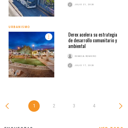
JULIO 21, 2026
URBANISMO
Derex acelera su estrategia
de desarrollo comunitario y
ambiental
REBECA ROMERO
JULIO 17, 2026
1
2
3
4