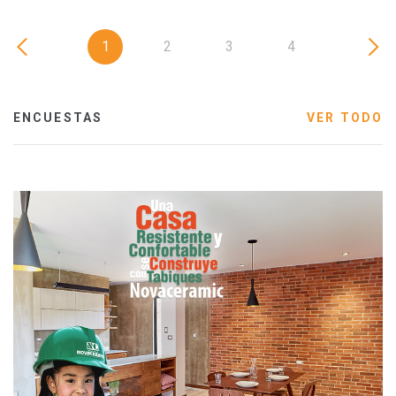
1
2
3
4
ENCUESTAS
VER TODO