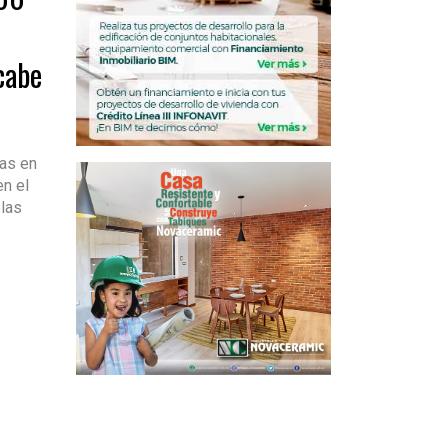
cabe
as en
en el
elas