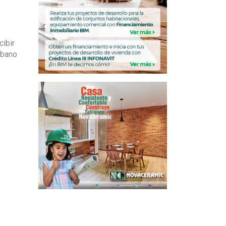
cibir
rbano