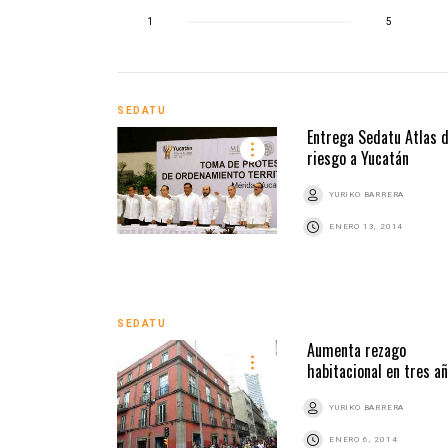
1
5
SEDATU
Entrega Sedatu Atlas 
riesgo a Yucatán
YURIKO BARRERA
ENERO 13, 2014
SEDATU
Aumenta rezago
habitacional en tres a
YURIKO BARRERA
ENERO 6, 2014