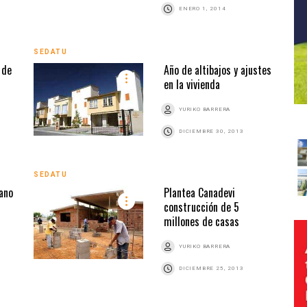
ENERO 1, 2014
SEDATU
 de
Año de altibajos y ajustes
en la vivienda
YURIKO BARRERA
DICIEMBRE 30, 2013
SEDATU
ano
Plantea Canadevi
construcción de 5
millones de casas
YURIKO BARRERA
DICIEMBRE 25, 2013