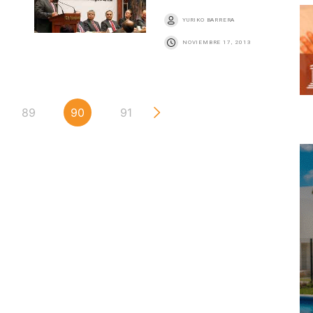
YURIKO BARRERA
NOVIEMBRE 17, 2013
89
90
91