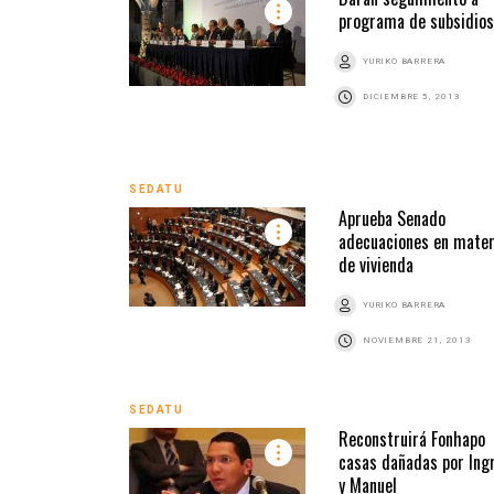
programa de subsidios
YURIKO BARRERA
DICIEMBRE 5, 2013
SEDATU
Aprueba Senado
adecuaciones en mater
de vivienda
YURIKO BARRERA
NOVIEMBRE 21, 2013
SEDATU
Reconstruirá Fonhapo
casas dañadas por Ing
y Manuel