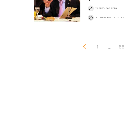
YURIKO BARRERA
NOVIEMBRE 19, 2013
1
…
88