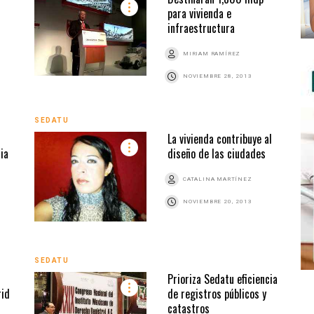
para vivienda e
infraestructura
MIRIAM RAMÍREZ
NOVIEMBRE 28, 2013
SEDATU
La vivienda contribuye al
ia
diseño de las ciudades
CATALINA MARTÍNEZ
NOVIEMBRE 20, 2013
SEDATU
Prioriza Sedatu eficiencia
rid
de registros públicos y
catastros