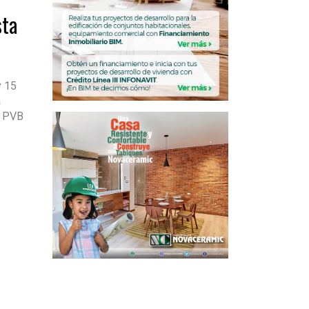
sta
y 15
a
l PVB