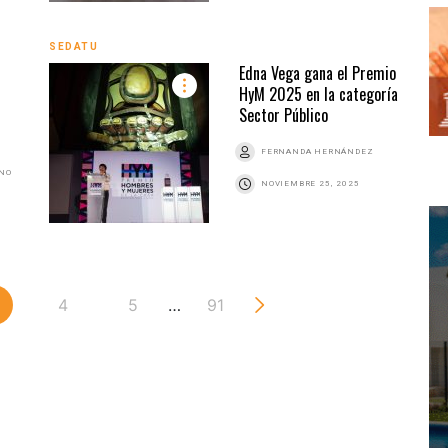
SEDATU
Edna Vega gana el Premio
HyM 2025 en la categoría
Sector Público
FERNANDA HERNÁNDEZ
ANO
NOVIEMBRE 25, 2025
4
5
…
91