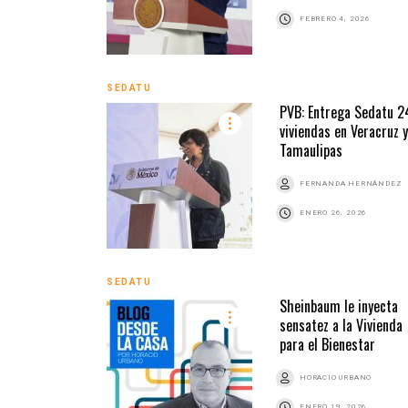
FEBRERO 4, 2026
SEDATU
PVB: Entrega Sedatu 
viviendas en Veracruz y
Tamaulipas
FERNANDA HERNÁNDEZ
ENERO 26, 2026
SEDATU
Sheinbaum le inyecta
sensatez a la Vivienda
para el Bienestar
HORACIO URBANO
ENERO 19, 2026