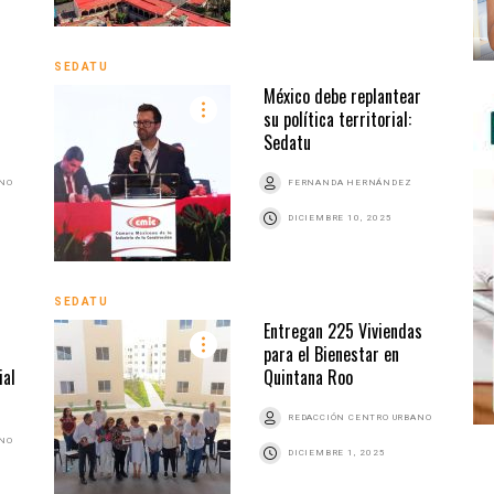
SEDATU
0
México debe replantear
su política territorial:
Sedatu
ANO
FERNANDA HERNÁNDEZ
DICIEMBRE 10, 2025
SEDATU
Entregan 225 Viviendas
para el Bienestar en
ial
Quintana Roo
REDACCIÓN CENTRO URBANO
ANO
DICIEMBRE 1, 2025