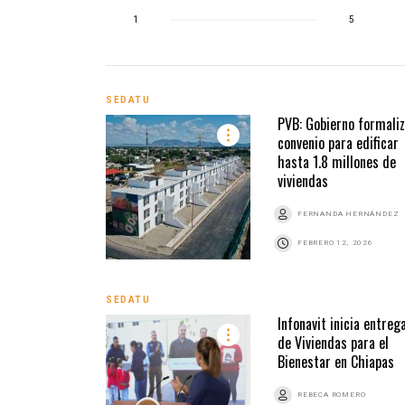
1
5
SEDATU
PVB: Gobierno formali
convenio para edificar
hasta 1.8 millones de
viviendas
FERNANDA HERNÁNDEZ
FEBRERO 12, 2026
SEDATU
Infonavit inicia entreg
de Viviendas para el
Bienestar en Chiapas
REBECA ROMERO