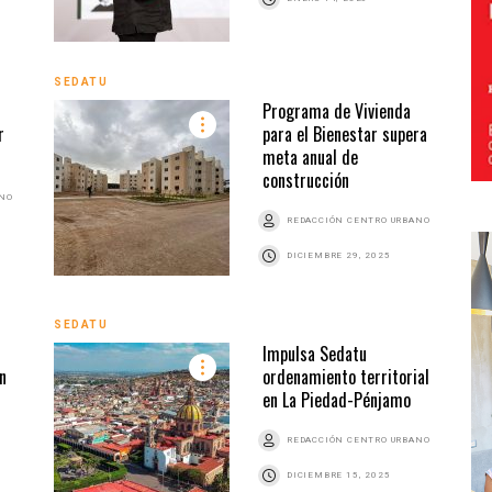
SEDATU
Programa de Vivienda
r
para el Bienestar supera
meta anual de
construcción
ANO
REDACCIÓN CENTRO URBANO
DICIEMBRE 29, 2025
SEDATU
Impulsa Sedatu
n
ordenamiento territorial
en La Piedad-Pénjamo
REDACCIÓN CENTRO URBANO
DICIEMBRE 15, 2025