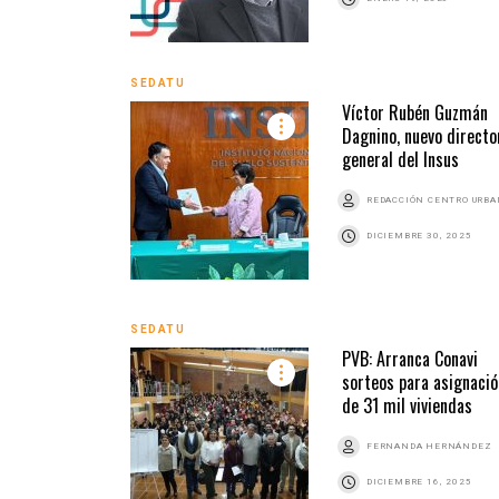
SEDATU
Víctor Rubén Guzmán
Dagnino, nuevo directo
general del Insus
REDACCIÓN CENTRO URB
DICIEMBRE 30, 2025
SEDATU
PVB: Arranca Conavi
sorteos para asignació
de 31 mil viviendas
FERNANDA HERNÁNDEZ
DICIEMBRE 16, 2025