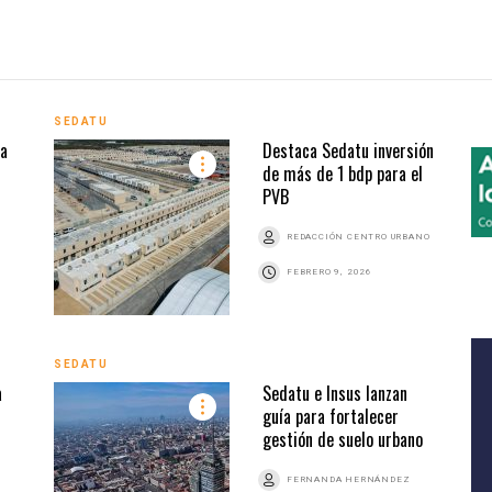
SEDATU
za
Destaca Sedatu inversión
de más de 1 bdp para el
PVB
REDACCIÓN CENTRO URBANO
FEBRERO 9, 2026
SEDATU
a
Sedatu e Insus lanzan
guía para fortalecer
gestión de suelo urbano
FERNANDA HERNÁNDEZ