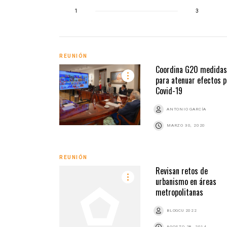
1
3
REUNIÓN
Coordina G20 medidas
para atenuar efectos p
Covid-19
ANTONIO GARCÍA
MARZO 30, 2020
REUNIÓN
Revisan retos de
urbanismo en áreas
metropolitanas
BLOGCU 2022
AGOSTO 28, 2014