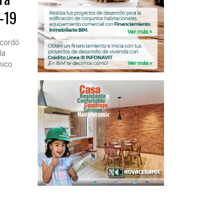
d-19
acordó
la
mico