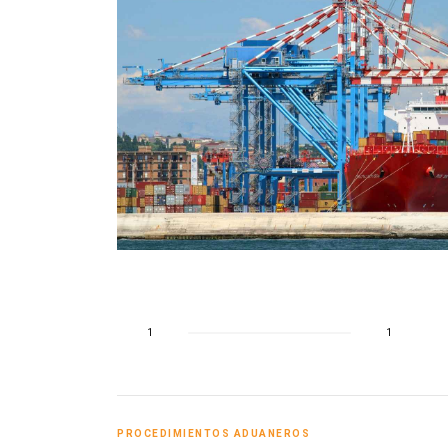
o
1
1
PROCEDIMIENTOS ADUANEROS