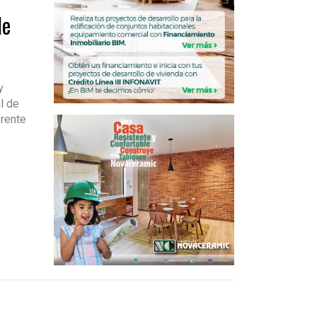
de
y
l de
frente