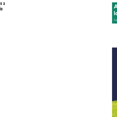
n a
ón