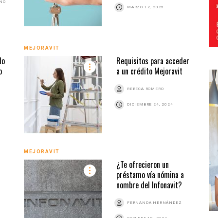
ANO
MARZO 12, 2025
MEJORAVIT
do
Requisitos para acceder
o
a un crédito Mejoravit
REBECA ROMERO
DICIEMBRE 24, 2024
MEJORAVIT
¿Te ofrecieron un
préstamo vía nómina a
nombre del Infonavit?
FERNANDA HERNÁNDEZ