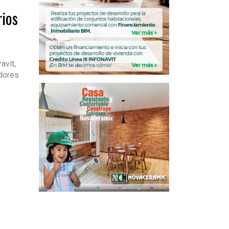
rios
avit,
adores