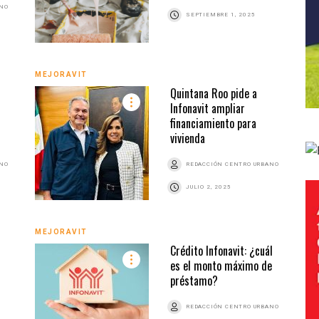
ANO
SEPTIEMBRE 1, 2025
MEJORAVIT
Quintana Roo pide a
Infonavit ampliar
financiamiento para
vivienda
ANO
REDACCIÓN CENTRO URBANO
JULIO 2, 2025
MEJORAVIT
Crédito Infonavit: ¿cuál
es el monto máximo de
préstamo?
REDACCIÓN CENTRO URBANO