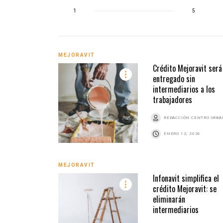
1
5
MEJORAVIT
Crédito Mejoravit será
entregado sin
intermediarios a los
trabajadores
REDACCIÓN CENTRO URB
ENERO 12, 2026
MEJORAVIT
Infonavit simplifica el
crédito Mejoravit: se
eliminarán
intermediarios