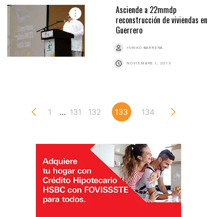
Asciende a 22mmdp
reconstrucción de viviendas en
Guerrero
YURIKO BARRERA
NOVIEMBRE 1, 2013
1
…
131
132
133
134