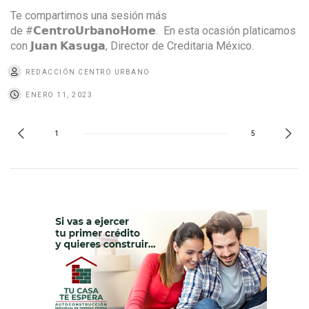
Te compartimos una sesión más
de #𝗖𝗲𝗻𝘁𝗿𝗼𝗨𝗿𝗯𝗮𝗻𝗼𝗛𝗼𝗺𝗲. En esta ocasión platicamos
con 𝗝𝘂𝗮𝗻 𝗞𝗮𝘀𝘂𝗴𝗮, Director de Creditaria México.
REDACCIÓN CENTRO URBANO
ENERO 11, 2023
1
5