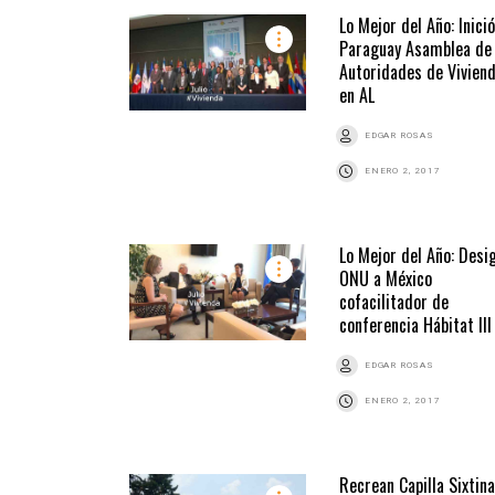
Lo Mejor del Año: Inici
Paraguay Asamblea de
Autoridades de Vivien
en AL
EDGAR ROSAS
ENERO 2, 2017
Lo Mejor del Año: Desi
ONU a México
cofacilitador de
conferencia Hábitat III
EDGAR ROSAS
ENERO 2, 2017
Recrean Capilla Sixtina