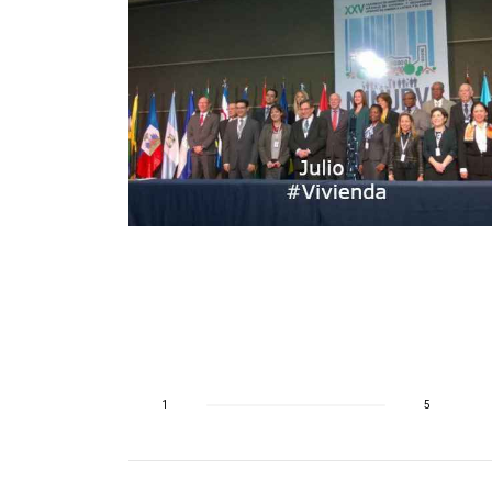
aticano
yecto por
mitiendo
la humanidad
1
5