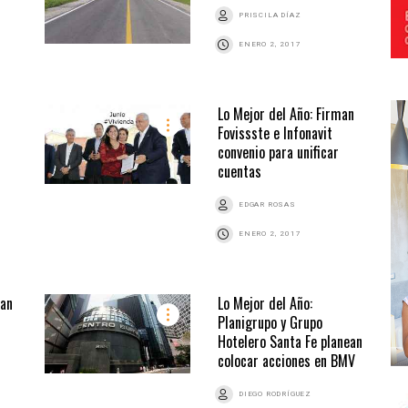
PRISCILA DÍAZ
ENERO 2, 2017
Lo Mejor del Año: Firman
Fovissste e Infonavit
convenio para unificar
cuentas
EDGAR ROSAS
ENERO 2, 2017
can
Lo Mejor del Año:
Planigrupo y Grupo
Hotelero Santa Fe planean
colocar acciones en BMV
DIEGO RODRÍGUEZ