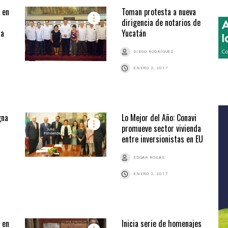
ó en
Toman protesta a nueva
dirigencia de notarios de
da
Yucatán
DIEGO RODRÍGUEZ
ENERO 2, 2017
gna
Lo Mejor del Año: Conavi
promueve sector vivienda
entre inversionistas en EU
EDGAR ROSAS
ENERO 2, 2017
 en
Inicia serie de homenajes