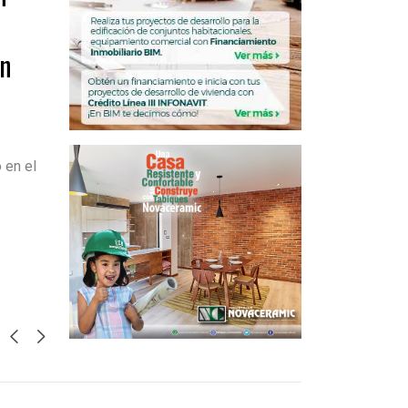
en
 en el