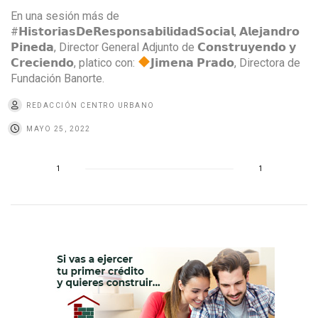
En una sesión más de
#𝗛𝗶𝘀𝘁𝗼𝗿𝗶𝗮𝘀𝗗𝗲𝗥𝗲𝘀𝗽𝗼𝗻𝘀𝗮𝗯𝗶𝗹𝗶𝗱𝗮𝗱𝗦𝗼𝗰𝗶𝗮𝗹, 𝗔𝗹𝗲𝗷𝗮𝗻𝗱𝗿𝗼
𝗣𝗶𝗻𝗲𝗱𝗮, Director General Adjunto de 𝗖𝗼𝗻𝘀𝘁𝗿𝘂𝘆𝗲𝗻𝗱𝗼 𝘆
𝗖𝗿𝗲𝗰𝗶𝗲𝗻𝗱𝗼, platico con:
𝗝𝗶𝗺𝗲𝗻𝗮 𝗣𝗿𝗮𝗱𝗼, Directora de
Fundación Banorte.
REDACCIÓN CENTRO URBANO
MAYO 25, 2022
1
1