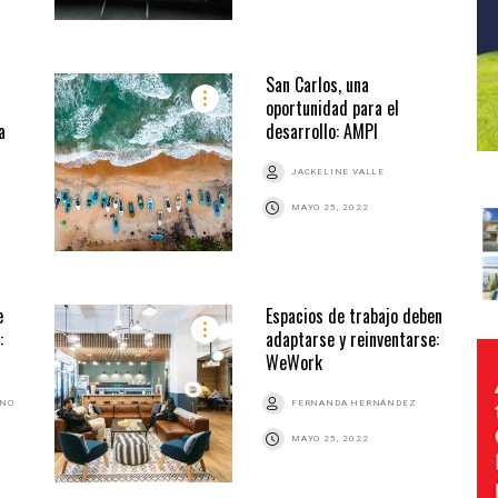
San Carlos, una
oportunidad para el
a
desarrollo: AMPI
JACKELINE VALLE
MAYO 25, 2022
e
Espacios de trabajo deben
:
adaptarse y reinventarse:
WeWork
ANO
FERNANDA HERNÁNDEZ
MAYO 25, 2022