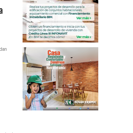
a
edan