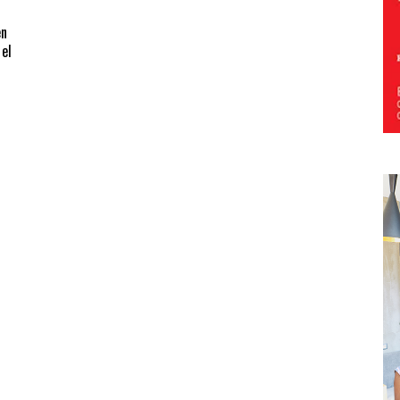
en
 el