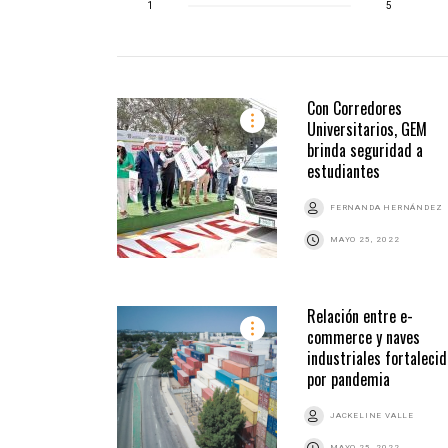
1
5
Con Corredores
Universitarios, GEM
brinda seguridad a
estudiantes
FERNANDA HERNÁNDEZ
MAYO 25, 2022
Relación entre e-
commerce y naves
industriales fortalecid
por pandemia
JACKELINE VALLE
MAYO 25, 2022