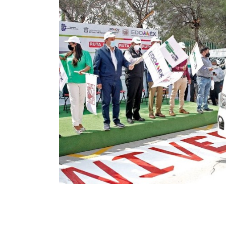
te
ración
búsqueda de
porte público