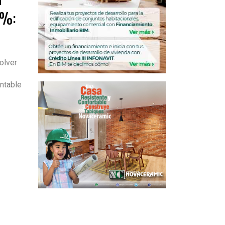
0%:
olver
ntable