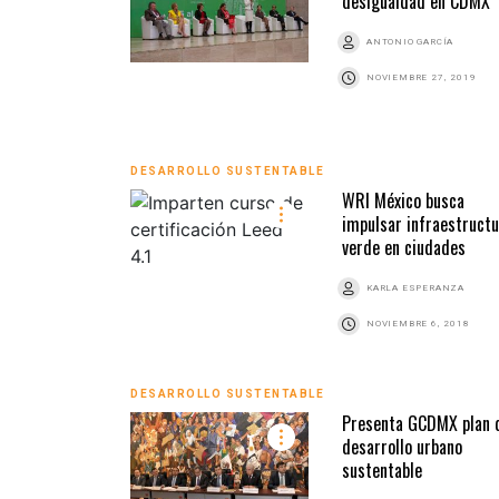
desigualdad en CDMX
ANTONIO GARCÍA
NOVIEMBRE 27, 2019
DESARROLLO SUSTENTABLE
WRI México busca
impulsar infraestruct
verde en ciudades
KARLA ESPERANZA
NOVIEMBRE 6, 2018
DESARROLLO SUSTENTABLE
Presenta GCDMX plan 
desarrollo urbano
sustentable