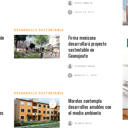
ROCÍO GARCÍA
JULIO 19, 2017
DESARROLLO SUSTENTABLE
ón
Firma mexicana
desarrollará proyecto
sustentable en
Guanajuato
DINORAH NAVA
AGOSTO 11, 2016
DESARROLLO SUSTENTABLE
Morelos contempla
desarrollos amables con
es
el medio ambiente
BLOGCU 2022