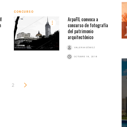
CONCURSO
M
ArpaFIL convoca a
n
concurso de fotografía
del patrimonio
arquitectónico
VALERIA GÓMEZ
OCTUBRE 18, 2018
2