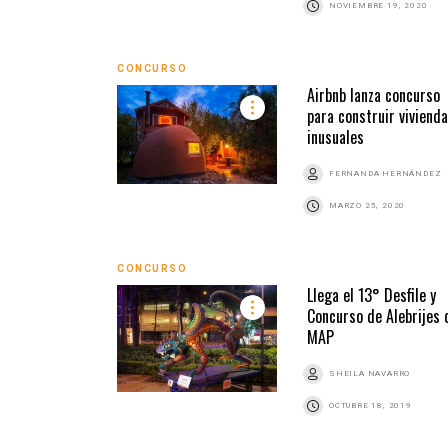
NOVIEMBRE 19, 2020
CONCURSO
Airbnb lanza concurso
para construir viviend
inusuales
FERNANDA HERNÁNDEZ
MARZO 25, 2020
CONCURSO
Llega el 13° Desfile y
Concurso de Alebrijes 
MAP
SHEILA NAVARRO
OCTUBRE 18, 2019