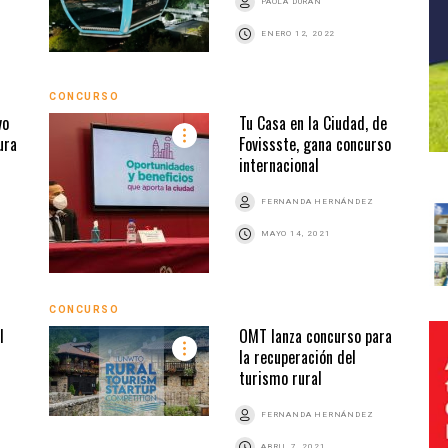
PAOLA DURÁN
ENERO 12, 2022
CONCURSO
vo
Tu Casa en la Ciudad, de
ura
Fovissste, gana concurso
internacional
FERNANDA HERNÁNDEZ
MAYO 14, 2021
CONCURSO
l
OMT lanza concurso para
n
la recuperación del
turismo rural
FERNANDA HERNÁNDEZ
ABRIL 7, 2021