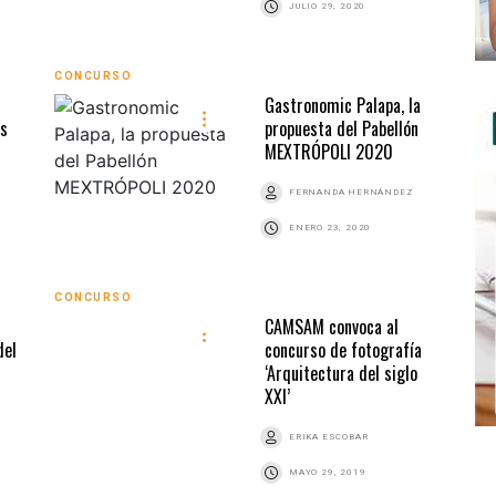
JULIO 29, 2020
CONCURSO
Gastronomic Palapa, la
as
propuesta del Pabellón
MEXTRÓPOLI 2020
FERNANDA HERNÁNDEZ
ENERO 23, 2020
CONCURSO
CAMSAM convoca al
del
concurso de fotografía
‘Arquitectura del siglo
XXI’
ERIKA ESCOBAR
MAYO 29, 2019