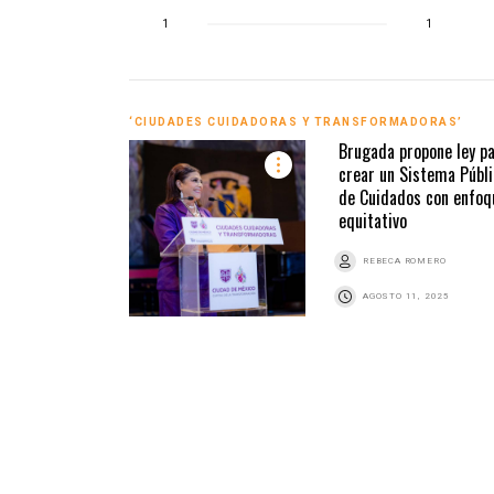
1
1
‘CIUDADES CUIDADORAS Y TRANSFORMADORAS’
Brugada propone ley p
crear un Sistema Públ
de Cuidados con enfoq
equitativo
REBECA ROMERO
AGOSTO 11, 2025