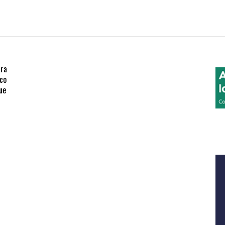
ara
ico
ue