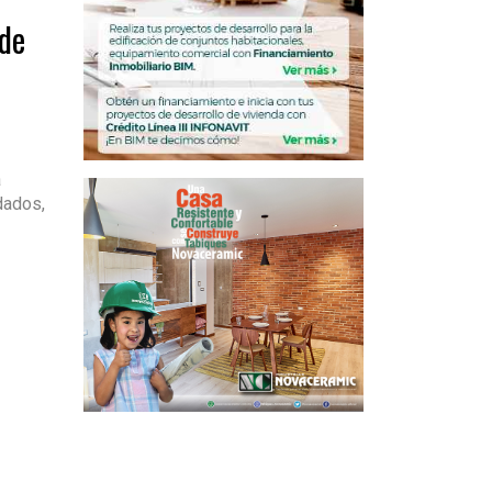
 de
a
dados,