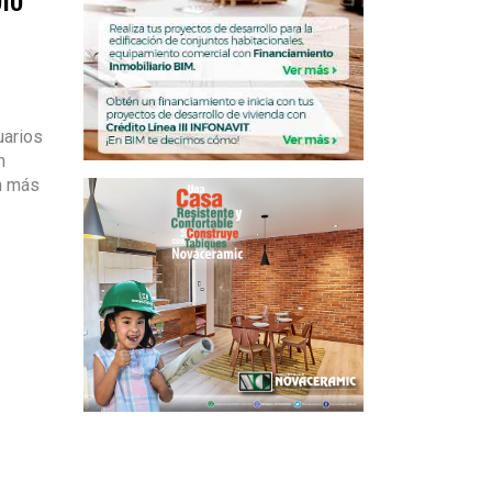
uarios
n
ón más