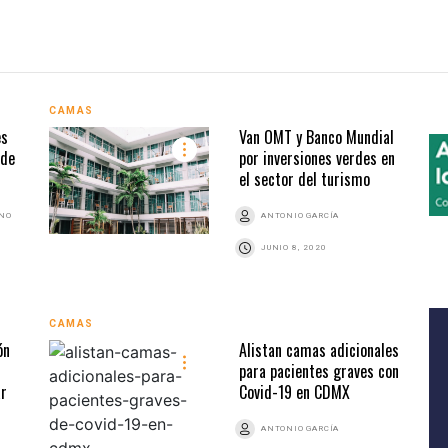
CAMAS
es
Van OMT y Banco Mundial
 de
por inversiones verdes en
el sector del turismo
ANO
ANTONIO GARCÍA
JUNIO 8, 2020
CAMAS
ón
Alistan camas adicionales
para pacientes graves con
ar
Covid-19 en CDMX
ANTONIO GARCÍA