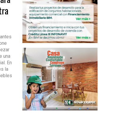
tra
antes
pone
pezar
de una
al. En
s la
uebles