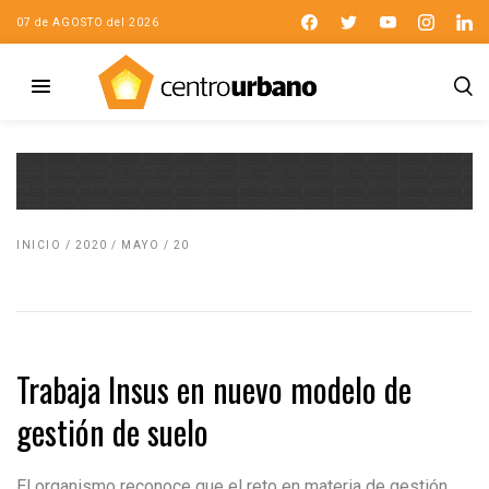
07 de AGOSTO del 2026
INICIO
/
2020
/
MAYO
/
20
Trabaja Insus en nuevo modelo de
gestión de suelo
El organismo reconoce que el reto en materia de gestión