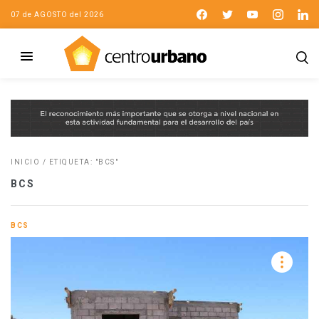
07 de AGOSTO del 2026
INICIO
/
ETIQUETA: "BCS"
BCS
BCS