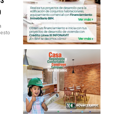
o
a
 esto